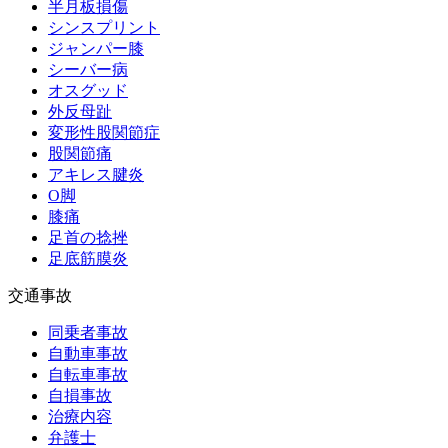
半月板損傷
シンスプリント
ジャンパー膝
シーバー病
オスグッド
外反母趾
変形性股関節症
股関節痛
アキレス腱炎
O脚
膝痛
足首の捻挫
足底筋膜炎
交通事故
同乗者事故
自動車事故
自転車事故
自損事故
治療内容
弁護士