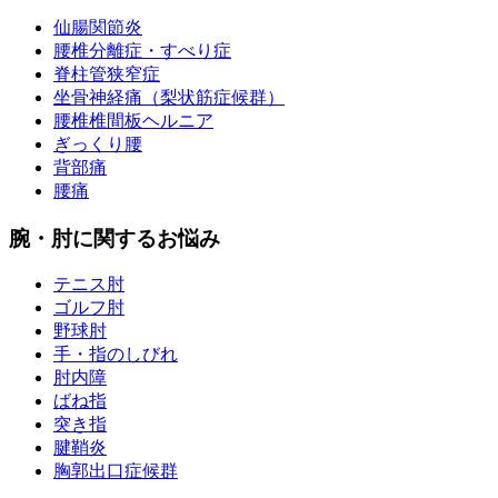
仙腸関節炎
腰椎分離症・すべり症
脊柱管狭窄症
坐骨神経痛（梨状筋症候群）
腰椎椎間板ヘルニア
ぎっくり腰
背部痛
腰痛
腕・肘に関するお悩み
テニス肘
ゴルフ肘
野球肘
手・指のしびれ
肘内障
ばね指
突き指
腱鞘炎
胸郭出口症候群