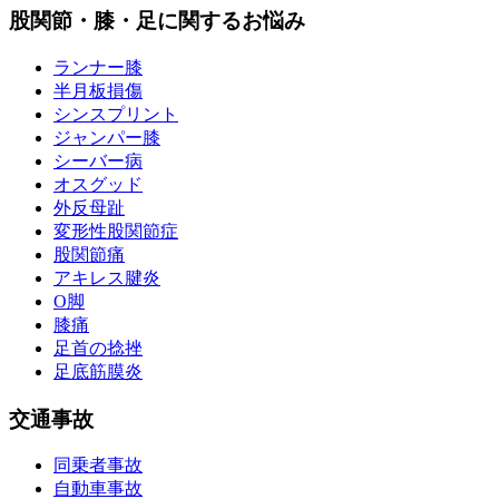
股関節・膝・足に関するお悩み
ランナー膝
半月板損傷
シンスプリント
ジャンパー膝
シーバー病
オスグッド
外反母趾
変形性股関節症
股関節痛
アキレス腱炎
O脚
膝痛
足首の捻挫
足底筋膜炎
交通事故
同乗者事故
自動車事故