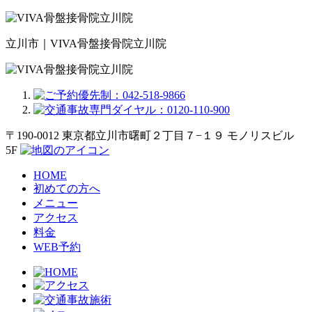
立川市｜VIVA骨盤接骨院立川院
〒190-0012 東京都立川市曙町２丁目７−１９ モノリスビル
5F
HOME
初めての方へ
メニュー
アクセス
料金
WEB予約