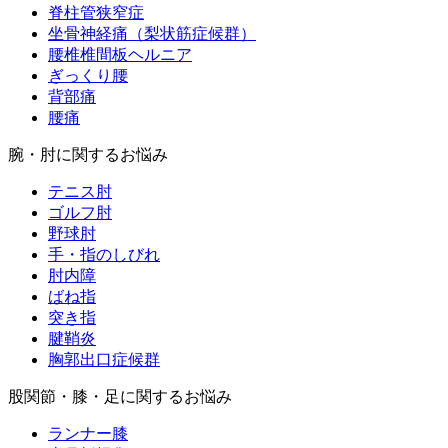
脊柱管狭窄症
坐骨神経痛（梨状筋症候群）
腰椎椎間板ヘルニア
ぎっくり腰
背部痛
腰痛
腕・肘に関するお悩み
テニス肘
ゴルフ肘
野球肘
手・指のしびれ
肘内障
ばね指
突き指
腱鞘炎
胸郭出口症候群
股関節・膝・足に関するお悩み
ランナー膝