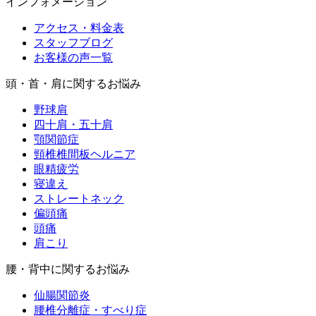
インフォメーション
アクセス・料金表
スタッフブログ
お客様の声一覧
頭・首・肩に関するお悩み
野球肩
四十肩・五十肩
顎関節症
頸椎椎間板ヘルニア
眼精疲労
寝違え
ストレートネック
偏頭痛
頭痛
肩こり
腰・背中に関するお悩み
仙腸関節炎
腰椎分離症・すべり症