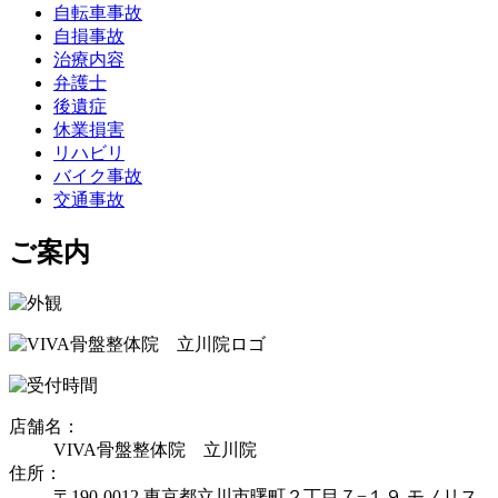
自転車事故
自損事故
治療内容
弁護士
後遺症
休業損害
リハビリ
バイク事故
交通事故
ご案内
店舗名：
VIVA骨盤整体院 立川院
住所：
〒190-0012 東京都立川市曙町２丁目７−１９ モノリス