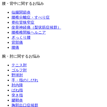
腰・背中に関するお悩み
仙腸関節炎
腰椎分離症・すべり症
脊柱管狭窄症
坐骨神経痛（梨状筋症候群）
腰椎椎間板ヘルニア
ぎっくり腰
背部痛
腰痛
腕・肘に関するお悩み
テニス肘
ゴルフ肘
野球肘
手・指のしびれ
肘内障
ばね指
突き指
腱鞘炎
胸郭出口症候群