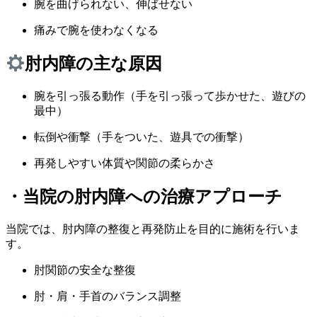
腕を曲げられない、伸ばせない
痛みで腕を使わなくなる
肘内障の主な原因
腕を引っ張る動作
（手を引っ張って歩かせた、遊びの
最中）
転倒や衝撃
（手をついた、遊具での衝撃）
再発しやすい体質や関節の柔らかさ
・当院の肘内障への治療アプローチ
当院では、
肘内障の整復と再発防止
を目的に施術を行いま
す。
肘関節の安全な整復
肘・肩・手首のバランス調整