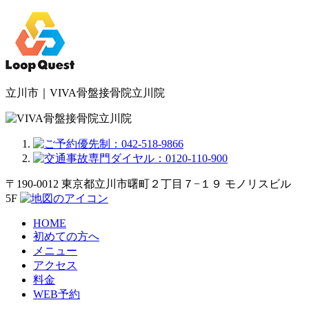
立川市｜VIVA骨盤接骨院立川院
〒190-0012 東京都立川市曙町２丁目７−１９ モノリスビル
5F
HOME
初めての方へ
メニュー
アクセス
料金
WEB予約