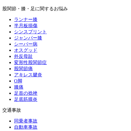
股関節・膝・足に関するお悩み
ランナー膝
半月板損傷
シンスプリント
ジャンパー膝
シーバー病
オスグッド
外反母趾
変形性股関節症
股関節痛
アキレス腱炎
O脚
膝痛
足首の捻挫
足底筋膜炎
交通事故
同乗者事故
自動車事故